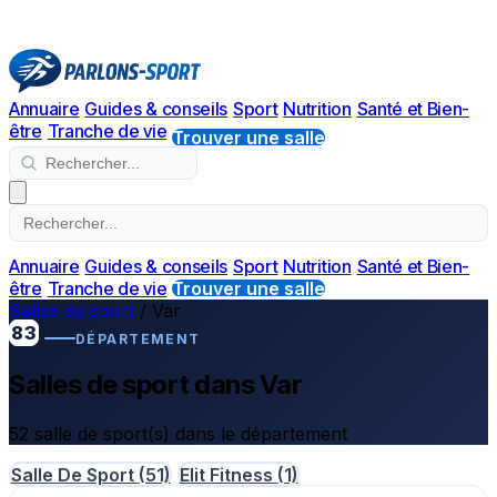
Annuaire
Guides & conseils
Sport
Nutrition
Santé et Bien-
être
Tranche de vie
Trouver une salle
Annuaire
Guides & conseils
Sport
Nutrition
Santé et Bien-
être
Tranche de vie
Trouver une salle
Salles de sport
/
Var
83
DÉPARTEMENT
Salles de sport dans Var
52 salle de sport(s) dans le département
Salle De Sport
(51)
Elit Fitness
(1)