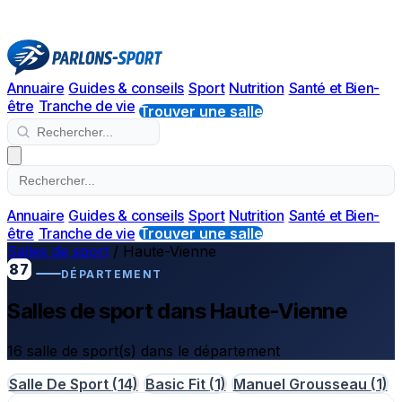
Annuaire
Guides & conseils
Sport
Nutrition
Santé et Bien-
être
Tranche de vie
Trouver une salle
Annuaire
Guides & conseils
Sport
Nutrition
Santé et Bien-
être
Tranche de vie
Trouver une salle
Salles de sport
/
Haute-Vienne
87
DÉPARTEMENT
Salles de sport dans Haute-Vienne
16 salle de sport(s) dans le département
Salle De Sport
(14)
Basic Fit
(1)
Manuel Grousseau
(1)