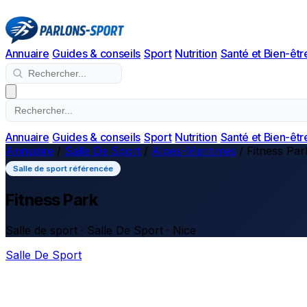
Annuaire
Guides & conseils
Sport
Nutrition
Santé et Bien-êtr
Annuaire
Guides & conseils
Sport
Nutrition
Santé et Bien-êtr
Annuaire
/
Salle De Sport
/
Alpes-Maritimes
/
Fitness Par
Salle de sport référencée
Fitness Park
Salle de sport · Salle De Sport · Nice
Salle De Sport