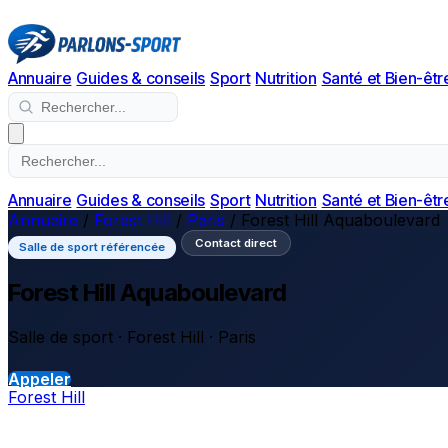
Annuaire
Guides & conseils
Sport
Nutrition
Santé et Bien-êtr
Annuaire
Guides & conseils
Sport
Nutrition
Santé et Bien-êtr
Annuaire
/
Forest Hill
/
Paris
/
Forest Hill Aquaboulevard
Contact direct
Salle de sport référencée
Forest Hill Aquaboulevard
Salle de sport · Forest Hill · Paris
Appeler
Forest Hill