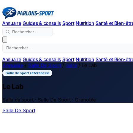
Annuaire
Guides & conseils
Sport
Nutrition
Santé et Bien-êtr
Annuaire
Guides & conseils
Sport
Nutrition
Santé et Bien-êtr
Annuaire
/
Salle De Sport
/
Isère
/
Le Lab
Salle de sport référencée
Le Lab
Salle de sport · Salle De Sport · Grenoble
Salle De Sport