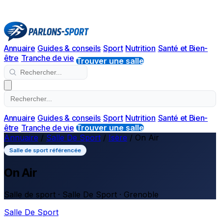
Annuaire
Guides & conseils
Sport
Nutrition
Santé et Bien-
être
Tranche de vie
Trouver une salle
Annuaire
Guides & conseils
Sport
Nutrition
Santé et Bien-
être
Tranche de vie
Trouver une salle
Annuaire
/
Salle De Sport
/
Isère
/
On Air
Salle de sport référencée
On Air
Salle de sport · Salle De Sport · Grenoble
Salle De Sport