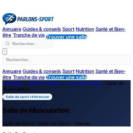
Annuaire
Guides & conseils
Sport
Nutrition
Santé et Bien-
être
Tranche de vie
Trouver une salle
Annuaire
Guides & conseils
Sport
Nutrition
Santé et Bien-
être
Tranche de vie
Trouver une salle
Annuaire
/
Salle De Sport
/
Loire-Atlantique
/
Salle de
Musculation
Salle de sport référencée
Salle de Musculation
Salle de sport · Salle De Sport · Nantes