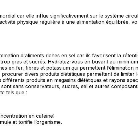
mordial car elle influe significativement sur le système circul
ctivité physique régulière à une alimentation équilibrée, vou
nsommation d'aliments riches en sel car ils favorisent la rét
ts trop gras et sucrés. Hydratez-vous en buvant au minimum 1
hes en fer, fibres et potassium qui permettent l’élimination n
se procurer divers produits diététiques permettant de limiter
ces différents produits en magasins diététiques et rayons s
sont sans conservateurs, sucres, sel et autres composants
te tels que :
oncentration en caféine)
imule et tonifie l’organisme.