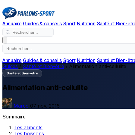
Annuaire
Guides & conseils
Sport
Nutrition
Santé et Bien-êtr
Annuaire
Guides & conseils
Sport
Nutrition
Santé et Bien-êtr
Guides
/
Santé et Bien-être
/
Alimentation anti-cellulite
Santé et Bien-être
Alimentation anti-cellulite
Marco
07 nov. 2016
Sommaire
Les aliments
Les boissons