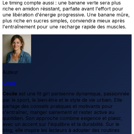
Le timing compte aussi : une banane verte sera plus
riche en amidon résistant, parfaite avant l'effort pour
une libération d'énergie progressive. Une banane mûre,
plus riche en sucres simples, conviendra mieux après
l'entraînement pour une recharge rapide des muscles.
Auteur
Cecile
Cecile
est une fit girl parisienne dynamique, passionnée
par le sport, le bien‑être et le style de vie urbain. Elle
partage des conseils pratiques et motivants pour
s'entraîner, manger sainement et rester active au
quotidien. Son approche combine exigence et plaisir,
avec un accent sur l'équilibre et la durabilité. Sur le
blog, elle inspire les lecteurs à adopter des routines