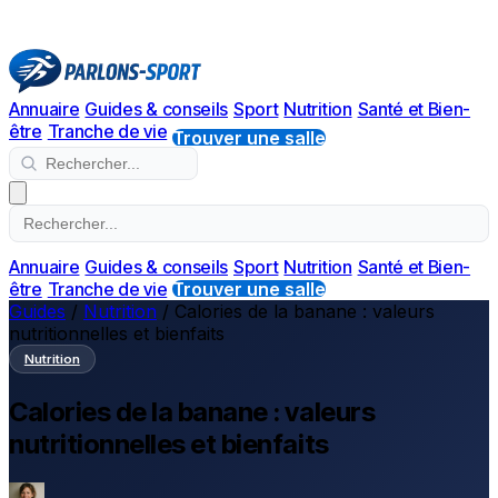
Annuaire
Guides & conseils
Sport
Nutrition
Santé et Bien-
être
Tranche de vie
Trouver une salle
Annuaire
Guides & conseils
Sport
Nutrition
Santé et Bien-
être
Tranche de vie
Trouver une salle
Guides
/
Nutrition
/
Calories de la banane : valeurs
nutritionnelles et bienfaits
Nutrition
Calories de la banane : valeurs
nutritionnelles et bienfaits