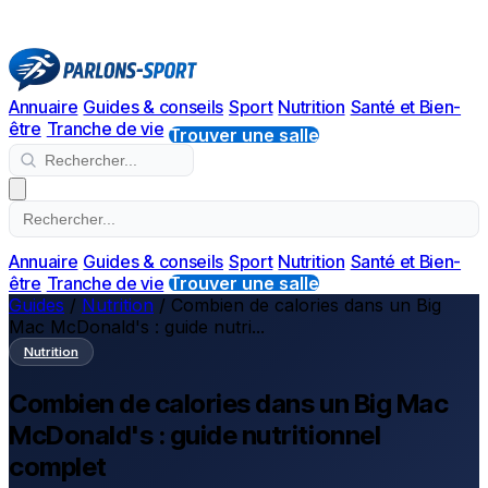
Annuaire
Guides & conseils
Sport
Nutrition
Santé et Bien-
être
Tranche de vie
Trouver une salle
Annuaire
Guides & conseils
Sport
Nutrition
Santé et Bien-
être
Tranche de vie
Trouver une salle
Guides
/
Nutrition
/
Combien de calories dans un Big
Mac McDonald's : guide nutri...
Nutrition
Combien de calories dans un Big Mac
McDonald's : guide nutritionnel
complet