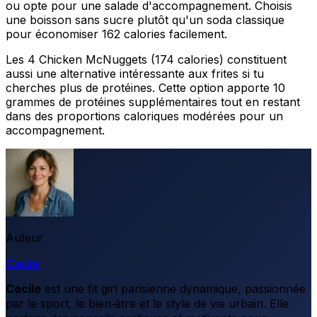
ou opte pour une salade d'accompagnement. Choisis
une boisson sans sucre plutôt qu'un soda classique
pour économiser 162 calories facilement.
Les 4 Chicken McNuggets (174 calories) constituent
aussi une alternative intéressante aux frites si tu
cherches plus de protéines. Cette option apporte 10
grammes de protéines supplémentaires tout en restant
dans des proportions caloriques modérées pour un
accompagnement.
Auteur
Cecile
Cecile
est une fit girl parisienne dynamique, passionnée
par le sport, le bien‑être et le style de vie urbain. Elle