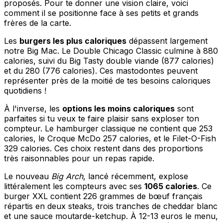
proposés. Pour te donner une vision claire, voici
comment il se positionne face à ses petits et grands
frères de la carte.
Les
burgers les plus caloriques
dépassent largement
notre Big Mac. Le Double Chicago Classic culmine à 880
calories, suivi du Big Tasty double viande (877 calories)
et du 280 (776 calories). Ces mastodontes peuvent
représenter près de la moitié de tes besoins caloriques
quotidiens !
À l'inverse, les
options les moins caloriques
sont
parfaites si tu veux te faire plaisir sans exploser ton
compteur. Le hamburger classique ne contient que 253
calories, le Croque McDo 257 calories, et le Filet-O-Fish
329 calories. Ces choix restent dans des proportions
très raisonnables pour un repas rapide.
Le nouveau
Big Arch
, lancé récemment, explose
littéralement les compteurs avec ses
1065 calories
. Ce
burger XXL contient 226 grammes de bœuf français
répartis en deux steaks, trois tranches de cheddar blanc
et une sauce moutarde-ketchup. À 12-13 euros le menu,