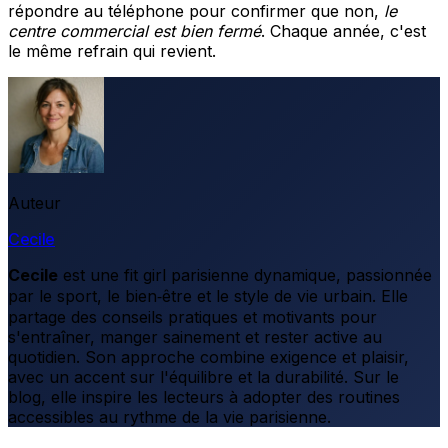
répondre au téléphone pour confirmer que non,
le
centre commercial est bien fermé
. Chaque année, c'est
le même refrain qui revient.
Auteur
Cecile
Cecile
est une fit girl parisienne dynamique, passionnée
par le sport, le bien‑être et le style de vie urbain. Elle
partage des conseils pratiques et motivants pour
s'entraîner, manger sainement et rester active au
quotidien. Son approche combine exigence et plaisir,
avec un accent sur l'équilibre et la durabilité. Sur le
blog, elle inspire les lecteurs à adopter des routines
accessibles au rythme de la vie parisienne.