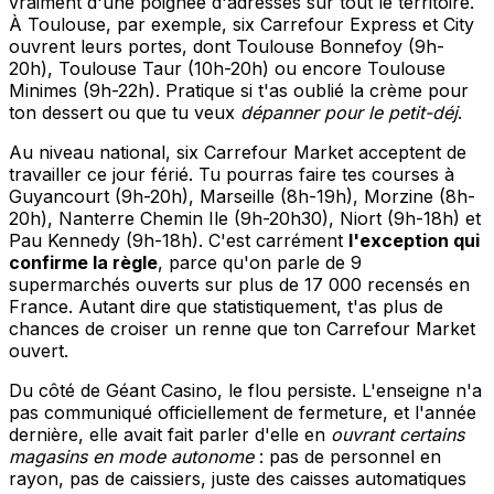
vraiment d'une poignée d'adresses sur tout le territoire.
À Toulouse, par exemple, six Carrefour Express et City
ouvrent leurs portes, dont Toulouse Bonnefoy (9h-
20h), Toulouse Taur (10h-20h) ou encore Toulouse
Minimes (9h-22h). Pratique si t'as oublié la crème pour
ton dessert ou que tu veux
dépanner pour le petit-déj
.
Au niveau national, six Carrefour Market acceptent de
travailler ce jour férié. Tu pourras faire tes courses à
Guyancourt (9h-20h), Marseille (8h-19h), Morzine (8h-
20h), Nanterre Chemin Ile (9h-20h30), Niort (9h-18h) et
Pau Kennedy (9h-18h). C'est carrément
l'exception qui
confirme la règle
, parce qu'on parle de 9
supermarchés ouverts sur plus de 17 000 recensés en
France. Autant dire que statistiquement, t'as plus de
chances de croiser un renne que ton Carrefour Market
ouvert.
Du côté de Géant Casino, le flou persiste. L'enseigne n'a
pas communiqué officiellement de fermeture, et l'année
dernière, elle avait fait parler d'elle en
ouvrant certains
magasins en mode autonome
: pas de personnel en
rayon, pas de caissiers, juste des caisses automatiques