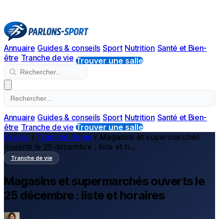
Annuaire
Guides & conseils
Sport
Nutrition
Santé et Bien-
être
Tranche de vie
Trouver une salle
Annuaire
Guides & conseils
Sport
Nutrition
Santé et Bien-
être
Tranche de vie
Trouver une salle
Guides
/
Tranche de vie
/
Magasins et supermarchés
ouverts le 25 décembre : liste et h...
Tranche de vie
Magasins et supermarchés ouverts le
25 décembre : liste et horaires