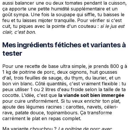
aussi balancer une ou deux tomates pendant la cuisson,
ça apporte une petite humidité supplémentaire et un
goût sympa. Une fois la soupape qui siffle, tu baisses le
feu et tu laisses mijoter tranquille. Pour vérifier si c'est
cuit, tu piques avec la pointe d'un couteau :
si le jus est
clair, c'est bon
.
Mes ingrédients fétiches et variantes à
tester
Pour une recette de base ultra simple, je prends 800 g à
1 kg de poitrine de porc, deux oignons, huit gousses
d'ail, trois feuilles de sauge, du thym, du laurier, et un
bon vin blanc. Côté quantités, c'est vraiment flexible : tu
peux utiliser 1 ou 2 litres d'eau froide selon la taille de ta
cocotte. L'idée, c'est que
la viande soit bien immergée
pour cuire uniformément. Si tu veux enrichir ton plat,
ajoute des légumes racines : carottes, navets, céleri-
rave, patate douce, topinambours. Ça transforme
carrément le plat en repas complet.
Ma variante chouchou ?
La poitrine de porc avec