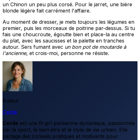
un Chinon un peu plus corsé. Pour le jarret, une bière
blonde légère fait carrément l'affaire.
Au moment de dresser, je mets toujours les légumes en
premier, puis les morceaux de poitrine par-dessus. Si tu
fais une choucroute, égoutte bien et place-la au centre
du plat, avec les saucisses et la palette en tranches
autour. Sers fumant avec
un bon pot de moutarde à
l'ancienne
, et crois-moi, personne ne résiste.
Auteur
Cecile
Cecile
est une fit girl parisienne dynamique, passionnée
par le sport, le bien‑être et le style de vie urbain. Elle
partage des conseils pratiques et motivants pour