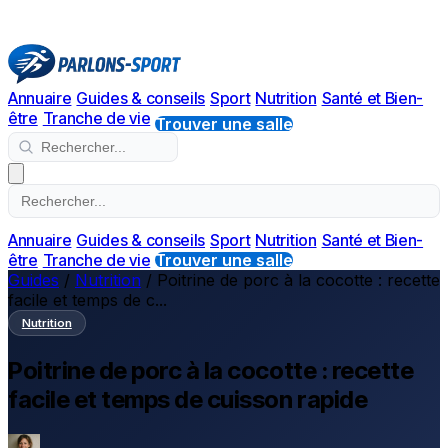
Annuaire
Guides & conseils
Sport
Nutrition
Santé et Bien-
être
Tranche de vie
Trouver une salle
Annuaire
Guides & conseils
Sport
Nutrition
Santé et Bien-
être
Tranche de vie
Trouver une salle
Guides
/
Nutrition
/
Poitrine de porc à la cocotte : recette
facile et temps de c...
Nutrition
Poitrine de porc à la cocotte : recette
facile et temps de cuisson rapide