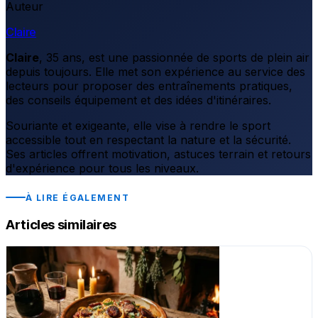
Auteur
Claire
Claire
, 35 ans, est une passionnée de sports de plein air
depuis toujours. Elle met son expérience au service des
lecteurs pour proposer des entraînements pratiques,
des conseils équipement et des idées d'itinéraires.
Souriante et exigeante, elle vise à rendre le sport
accessible tout en respectant la nature et la sécurité.
Ses articles offrent motivation, astuces terrain et retours
d'expérience pour tous les niveaux.
À LIRE ÉGALEMENT
Articles similaires