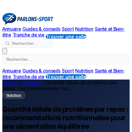
Annuaire
Guides & conseils
Sport
Nutrition
Santé et Bien-
être
Tranche de vie
Trouver une salle
Annuaire
Guides & conseils
Sport
Nutrition
Santé et Bien-
être
Tranche de vie
Trouver une salle
Guides
/
Nutrition
/
Quantité idéale de protéines par
repas : recommandations nut...
Nutrition
Quantité idéale de protéines par repas :
recommandations nutritionnelles pour
une alimentation équilibrée