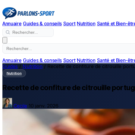
Annuaire
Guides & conseils
Sport
Nutrition
Santé et Bien-êtr
Annuaire
Guides & conseils
Sport
Nutrition
Santé et Bien-êtr
Guides
/
Nutrition
/
Recette de confiture de citrouille portug
Nutrition
Recette de confiture de citrouille portug
Cecile
10 janv. 2026