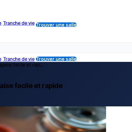
e
Tranche de vie
Trouver une salle
e
Tranche de vie
Trouver une salle
aise facile et rapi...
aise facile et rapide