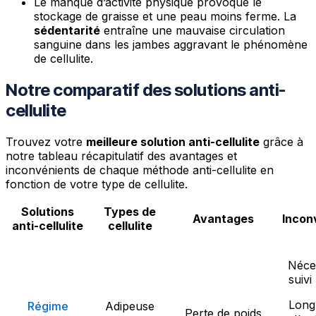
Le manque d’activité physique provoque le
stockage de graisse et une peau moins ferme. La
sédentarité
entraîne une mauvaise circulation
sanguine dans les jambes aggravant le phénomène
de cellulite.
Notre comparatif des solutions anti-
cellulite
Trouvez votre
meilleure solution anti-cellulite
grâce à
notre tableau récapitulatif des avantages et
inconvénients de chaque méthode anti-cellulite en
fonction de votre type de cellulite.
Solutions
Types de
Avantages
Incon
anti-cellulite
cellulite
Néce
suivi
Long
Régime
Adipeuse
Perte de poids