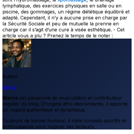
lymphatique, des exercices physiques en salle ou en
piscine, des gommages, un régime diététique équilibré et
adapté. Cependant, il n’y a aucune prise en charge par
la Sécurité Sociale et peu de mutuelle la prenne en
charge car il s’agit d’une cure à visée esthétique. - Cet
article vous a plu ? Prenez le temps de le noter :
Auteur
Marco
Marco
est passionné de musculation et contributeur
régulier du blog. D'origine afro-descendante, il apporte
un regard authentique et dynamique.
Toujours de bonne humeur, il mêle conseils sportifs et
enthousiasme pour inspirer ses lecteurs.