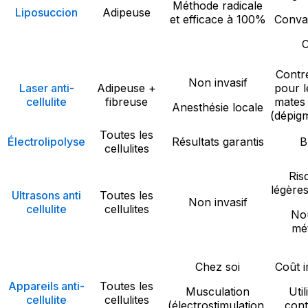
Méthode radicale
Liposuccion
Adipeuse
et efficace à 100%
Conva
C
Contr
Non invasif
Laser anti-
Adipeuse +
pour 
cellulite
fibreuse
mates 
Anesthésie locale
(dépig
Toutes les
Électrolipolyse
Résultats garantis
B
cellulites
Ris
légère
Ultrasons anti
Toutes les
Non invasif
cellulite
cellulites
Nou
mé
Chez soi
Coût 
Appareils anti-
Toutes les
Musculation
Util
cellulite
cellulites
(électrostimulation,
cont