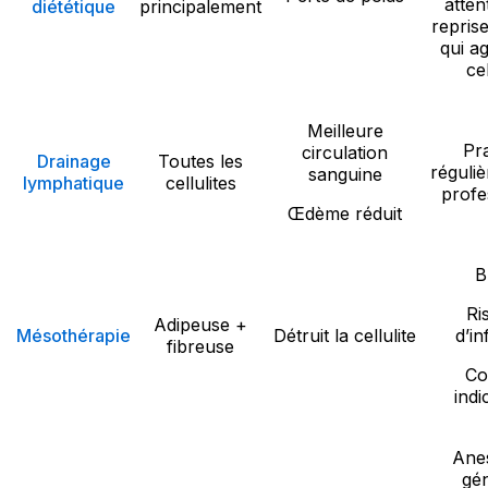
atten
diététique
principalement
repris
qui a
cel
Meilleure
Pr
circulation
Drainage
Toutes les
réguli
sanguine
lymphatique
cellulites
profe
Œdème réduit
B
Ri
Adipeuse +
Mésothérapie
Détruit la cellulite
d’in
fibreuse
Co
indi
Ane
gé