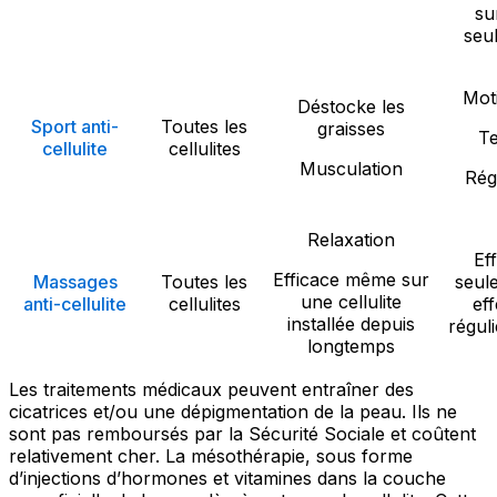
su
seu
Mot
Déstocke les
Sport anti-
Toutes les
graisses
T
cellulite
cellulites
Musculation
Rég
Relaxation
Ef
Efficace même sur
Massages
Toutes les
seul
une cellulite
anti-cellulite
cellulites
ef
installée depuis
régul
longtemps
Les traitements médicaux peuvent entraîner des
cicatrices et/ou une dépigmentation de la peau. Ils ne
sont pas remboursés par la Sécurité Sociale et coûtent
relativement cher. La mésothérapie, sous forme
d’injections d’hormones et vitamines dans la couche