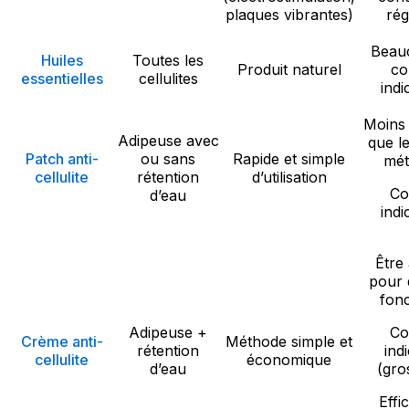
plaques vibrantes)
rég
Beau
Huiles
Toutes les
Produit naturel
co
essentielles
cellulites
indi
Moins 
Adipeuse avec
que l
Patch anti-
ou sans
Rapide et simple
mét
cellulite
rétention
d’utilisation
Co
d’eau
indi
Être
pour 
fon
Adipeuse +
Co
Crème anti-
Méthode simple et
rétention
ind
cellulite
économique
d’eau
(gro
Effi