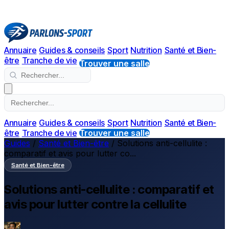
Annuaire
Guides & conseils
Sport
Nutrition
Santé et Bien-
être
Tranche de vie
Trouver une salle
Annuaire
Guides & conseils
Sport
Nutrition
Santé et Bien-
être
Tranche de vie
Trouver une salle
Guides
/
Santé et Bien-être
/
Solutions anti-cellulite :
comparatif et avis pour lutter co...
Santé et Bien-être
Solutions anti-cellulite : comparatif et
avis pour lutter contre la cellulite