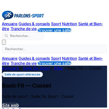
Annuaire
Guides & conseils
Sport
Nutrition
Santé et Bien-
être
Tranche de vie
Trouver une salle
Annuaire
Guides & conseils
Sport
Nutrition
Santé et Bien-
être
Tranche de vie
Trouver une salle
Annuaire
/
Salle De Sport
/
Allier
/
Basic Fit — Cusset
Salle de sport référencée
Basic Fit — Cusset
Salle de sport · Salle De Sport · Cusset
Site web