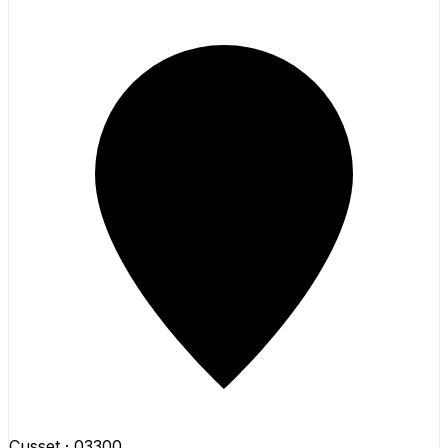
Cusset
· 03300