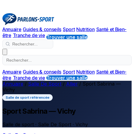
Annuaire
Guides & conseils
Sport
Nutrition
Santé et Bien-
être
Tranche de vie
Trouver une salle
Annuaire
Guides & conseils
Sport
Nutrition
Santé et Bien-
être
Tranche de vie
Trouver une salle
Annuaire
/
Salle De Sport
/
Allier
/
Sport Sabrina —
Vichy
Salle de sport référencée
Sport Sabrina — Vichy
Salle de sport · Salle De Sport · Vichy