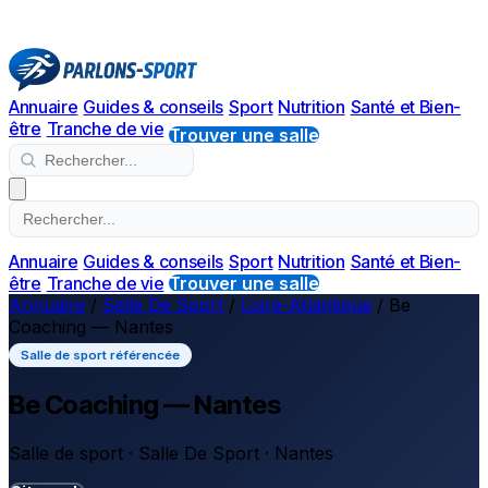
Annuaire
Guides & conseils
Sport
Nutrition
Santé et Bien-
être
Tranche de vie
Trouver une salle
Annuaire
Guides & conseils
Sport
Nutrition
Santé et Bien-
être
Tranche de vie
Trouver une salle
Annuaire
/
Salle De Sport
/
Loire-Atlantique
/
Be
Coaching — Nantes
Salle de sport référencée
Be Coaching — Nantes
Salle de sport · Salle De Sport · Nantes