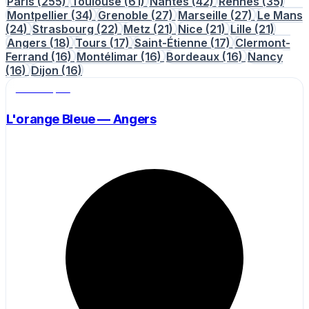
Paris
(255)
Toulouse
(61)
Nantes
(42)
Rennes
(35)
Montpellier
(34)
Grenoble
(27)
Marseille
(27)
Le Mans
(24)
Strasbourg
(22)
Metz
(21)
Nice
(21)
Lille
(21)
Angers
(18)
Tours
(17)
Saint-Étienne
(17)
Clermont-
Ferrand
(16)
Montélimar
(16)
Bordeaux
(16)
Nancy
(16)
Dijon
(16)
Salle de sport
L'orange Bleue — Angers