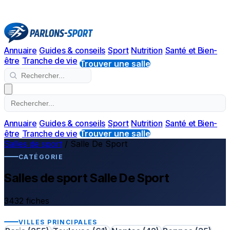
Annuaire
Guides & conseils
Sport
Nutrition
Santé et Bien-
être
Tranche de vie
Trouver une salle
Annuaire
Guides & conseils
Sport
Nutrition
Santé et Bien-
être
Tranche de vie
Trouver une salle
Salles de sport
/
Salle De Sport
CATÉGORIE
Salles de sport Salle De Sport
3432 fiches
VILLES PRINCIPALES