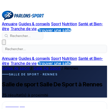
Annuaire
Guides & conseils
Sport
Nutrition
Santé et Bien-
être
Tranche de vie
Trouver une salle
Annuaire
Guides & conseils
Sport
Nutrition
Santé et Bien-
être
Tranche de vie
Trouver une salle
Salles de sport
/
Salle De Sport
/
Rennes
SALLE DE SPORT · RENNES
Salle de sport Salle De Sport à Rennes
75 résultat(s) à proximité
Salle de sport