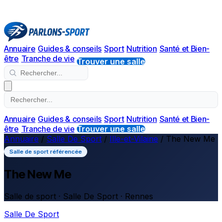
Annuaire
Guides & conseils
Sport
Nutrition
Santé et Bien-
être
Tranche de vie
Trouver une salle
Annuaire
Guides & conseils
Sport
Nutrition
Santé et Bien-
être
Tranche de vie
Trouver une salle
Annuaire
/
Salle De Sport
/
Ille-et-Vilaine
/
The New Me
Salle de sport référencée
The New Me
Salle de sport · Salle De Sport · Rennes
Salle De Sport