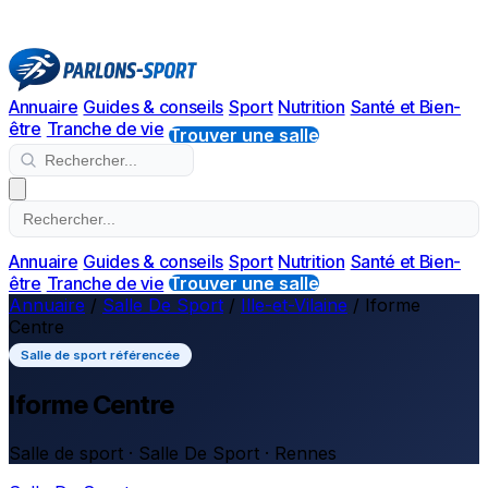
Annuaire
Guides & conseils
Sport
Nutrition
Santé et Bien-
être
Tranche de vie
Trouver une salle
Annuaire
Guides & conseils
Sport
Nutrition
Santé et Bien-
être
Tranche de vie
Trouver une salle
Annuaire
/
Salle De Sport
/
Ille-et-Vilaine
/
Iforme
Centre
Salle de sport référencée
Iforme Centre
Salle de sport · Salle De Sport · Rennes