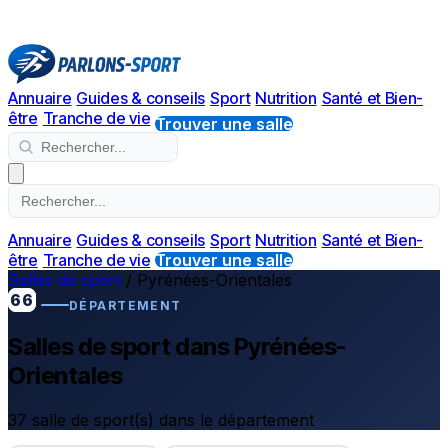
Annuaire
Guides & conseils
Sport
Nutrition
Santé et Bien-
être
Tranche de vie
Trouver une salle
Annuaire
Guides & conseils
Sport
Nutrition
Santé et Bien-
être
Tranche de vie
Trouver une salle
Salles de sport
/
Pyrénées-Orientales
66
DÉPARTEMENT
Salles de sport dans Pyrénées-
Orientales
37 salle de sport(s) dans le département