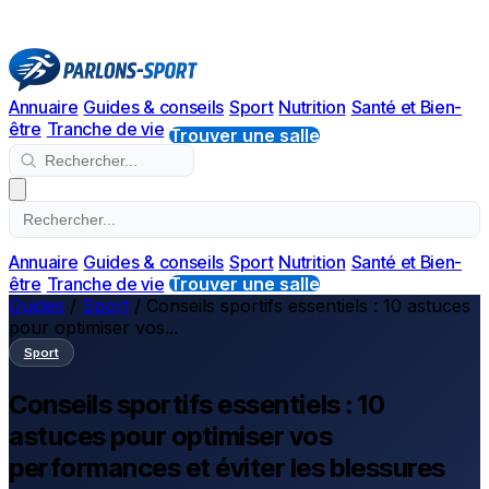
Annuaire
Guides & conseils
Sport
Nutrition
Santé et Bien-
être
Tranche de vie
Trouver une salle
Annuaire
Guides & conseils
Sport
Nutrition
Santé et Bien-
être
Tranche de vie
Trouver une salle
Guides
/
Sport
/
Conseils sportifs essentiels : 10 astuces
pour optimiser vos...
Sport
Conseils sportifs essentiels : 10
astuces pour optimiser vos
performances et éviter les blessures