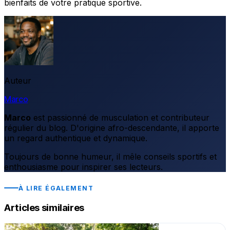
bienfaits de votre pratique sportive.
Auteur
Marco
Marco
est passionné de musculation et contributeur
régulier du blog. D'origine afro-descendante, il apporte
un regard authentique et dynamique.
Toujours de bonne humeur, il mêle conseils sportifs et
enthousiasme pour inspirer ses lecteurs.
À LIRE ÉGALEMENT
Articles similaires