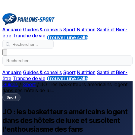
Annuaire
Guides & conseils
Sport
Nutrition
Santé et Bien-
être
Tranche de vie
Trouver une salle
Annuaire
Guides & conseils
Sport
Nutrition
Santé et Bien-
être
Tranche de vie
Trouver une salle
Guides
/
Sport
/
JO : les basketteurs américains logent
dans des hôtels de lu...
Sport
JO : les basketteurs américains logent
dans des hôtels de luxe et suscitent
l'enthousiasme des fans