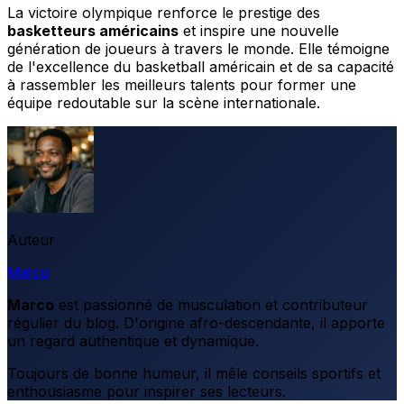
La victoire olympique renforce le prestige des
basketteurs américains
et inspire une nouvelle
génération de joueurs à travers le monde. Elle témoigne
de l'excellence du basketball américain et de sa capacité
à rassembler les meilleurs talents pour former une
équipe redoutable sur la scène internationale.
Auteur
Marco
Marco
est passionné de musculation et contributeur
régulier du blog. D'origine afro-descendante, il apporte
un regard authentique et dynamique.
Toujours de bonne humeur, il mêle conseils sportifs et
enthousiasme pour inspirer ses lecteurs.