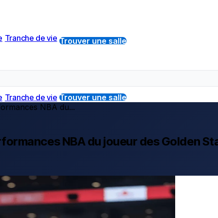
e
Tranche de vie
Trouver une salle
e
Tranche de vie
Trouver une salle
erformances NBA du...
 performances NBA du joueur des Golden St