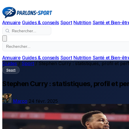
Annuaire
Guides & conseils
Sport
Nutrition
Santé et Bien-êtr
Annuaire
Guides & conseils
Sport
Nutrition
Santé et Bien-êtr
Guides
/
Sport
/
Stephen Curry : statistiques, profil et p
Sport
Stephen Curry : statistiques, profil et
Marco
24 févr. 2025