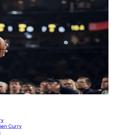
ry
hen Curry
e