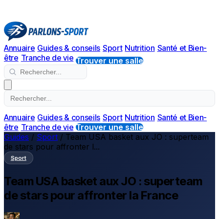
Annuaire
Guides & conseils
Sport
Nutrition
Santé et Bien-
être
Tranche de vie
Trouver une salle
Annuaire
Guides & conseils
Sport
Nutrition
Santé et Bien-
être
Tranche de vie
Trouver une salle
Guides
/
Sport
/
Team USA basket aux JO : superteam
de stars pour affronter l...
Sport
Team USA basket aux JO : superteam
de stars pour affronter la France