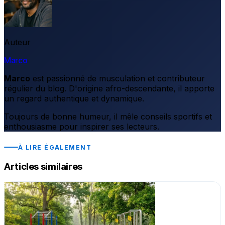
Auteur
Marco
Marco
est passionné de musculation et contributeur
régulier du blog. D'origine afro-descendante, il apporte
un regard authentique et dynamique.
Toujours de bonne humeur, il mêle conseils sportifs et
enthousiasme pour inspirer ses lecteurs.
À LIRE ÉGALEMENT
Articles similaires