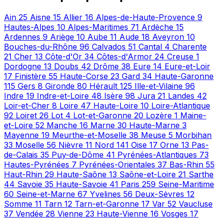
Ain
25
Aisne
15
Allier
16
Alpes-de-Haute-Provence
9
Hautes-Alpes
10
Alpes-Maritimes
71
Ardèche
15
Ardennes
9
Ariège
10
Aube
11
Aude
18
Aveyron
10
Bouches-du-Rhône
96
Calvados
51
Cantal
4
Charente
21
Cher
13
Côte-d'Or
34
Côtes-d'Armor
24
Creuse
1
Dordogne
13
Doubs
42
Drôme
38
Eure
14
Eure-et-Loir
17
Finistère
55
Haute-Corse
23
Gard
34
Haute-Garonne
115
Gers
8
Gironde
80
Hérault
125
Ille-et-Vilaine
96
Indre
19
Indre-et-Loire
48
Isère
98
Jura
21
Landes
42
Loir-et-Cher
8
Loire
47
Haute-Loire
10
Loire-Atlantique
92
Loiret
26
Lot
4
Lot-et-Garonne
20
Lozère
1
Maine-
et-Loire
52
Manche
16
Marne
30
Haute-Marne
3
Mayenne
19
Meurthe-et-Moselle
38
Meuse
5
Morbihan
33
Moselle
56
Nièvre
11
Nord
141
Oise
17
Orne
13
Pas-
de-Calais
35
Puy-de-Dôme
41
Pyrénées-Atlantiques
73
Hautes-Pyrénées
7
Pyrénées-Orientales
37
Bas-Rhin
55
Haut-Rhin
29
Haute-Saône
13
Saône-et-Loire
21
Sarthe
44
Savoie
35
Haute-Savoie
41
Paris
259
Seine-Maritime
60
Seine-et-Marne
67
Yvelines
56
Deux-Sèvres
12
Somme
11
Tarn
12
Tarn-et-Garonne
17
Var
52
Vaucluse
37
Vendée
28
Vienne
23
Haute-Vienne
16
Vosges
17