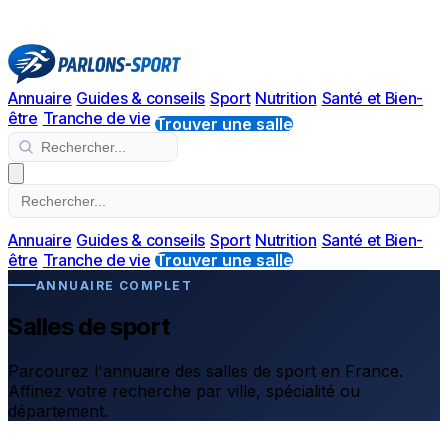
Annuaire
Guides & conseils
Sport
Nutrition
Santé et Bien-
être
Tranche de vie
Trouver une salle
Annuaire
Guides & conseils
Sport
Nutrition
Santé et Bien-
être
Tranche de vie
Trouver une salle
ANNUAIRE COMPLET
Salles de sport
Parcourez l'annuaire des salles de sport en France.
Affinez votre recherche par ville, spécialité ou
département.