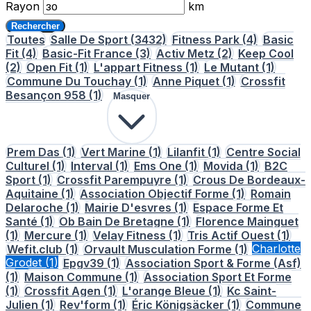
Rayon
km
Rechercher
Toutes
Salle De Sport
(3432)
Fitness Park
(4)
Basic
Fit
(4)
Basic-Fit France
(3)
Activ Metz
(2)
Keep Cool
(2)
Open Fit
(1)
L'appart Fitness
(1)
Le Mutant
(1)
Commune Du Touchay
(1)
Anne Piquet
(1)
Crossfit
Besançon 958
(1)
Masquer
Prem Das
(1)
Vert Marine
(1)
Lilanfit
(1)
Centre Social
Culturel
(1)
Interval
(1)
Ems One
(1)
Movida
(1)
B2C
Sport
(1)
Crossfit Parempuyre
(1)
Crous De Bordeaux-
Aquitaine
(1)
Association Objectif Forme
(1)
Romain
Delaroche
(1)
Mairie D'esvres
(1)
Espace Forme Et
Santé
(1)
Ob Bain De Bretagne
(1)
Florence Mainguet
(1)
Mercure
(1)
Velay Fitness
(1)
Tris Actif Ouest
(1)
Wefit.club
(1)
Orvault Musculation Forme
(1)
Charlotte
Grodet
(1)
Epgv39
(1)
Association Sport & Forme (Asf)
(1)
Maison Commune
(1)
Association Sport Et Forme
(1)
Crossfit Agen
(1)
L'orange Bleue
(1)
Kc Saint-
Julien
(1)
Rev'form
(1)
Éric Königsäcker
(1)
Commune