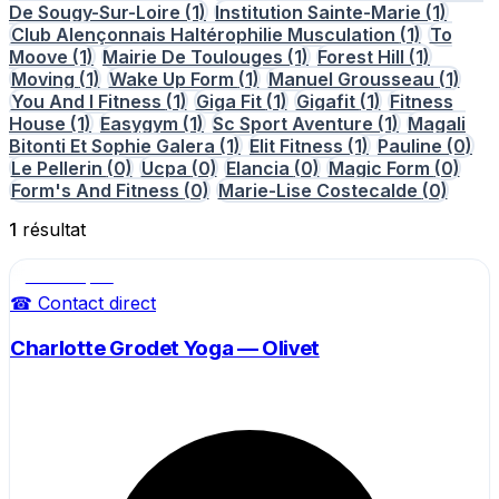
De Sougy-Sur-Loire
(1)
Institution Sainte-Marie
(1)
Club Alençonnais Haltérophilie Musculation
(1)
To
Moove
(1)
Mairie De Toulouges
(1)
Forest Hill
(1)
Moving
(1)
Wake Up Form
(1)
Manuel Grousseau
(1)
You And I Fitness
(1)
Giga Fit
(1)
Gigafit
(1)
Fitness
House
(1)
Easygym
(1)
Sc Sport Aventure
(1)
Magali
Bitonti Et Sophie Galera
(1)
Elit Fitness
(1)
Pauline
(0)
Le Pellerin
(0)
Ucpa
(0)
Elancia
(0)
Magic Form
(0)
Form's And Fitness
(0)
Marie-Lise Costecalde
(0)
1
résultat
Salle de sport
☎ Contact direct
Charlotte Grodet Yoga — Olivet