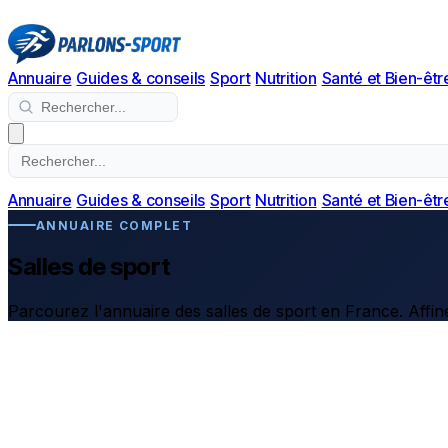
Annuaire
Guides & conseils
Sport
Nutrition
Santé et Bien-êtr
Annuaire
Guides & conseils
Sport
Nutrition
Santé et Bien-êtr
ANNUAIRE COMPLET
Salles de sport
Parcourez l'annuaire des salles de sport en France. Affine