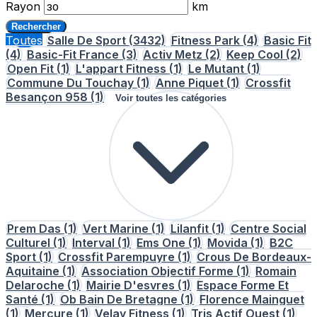
Rayon
km
Rechercher
Toutes
Salle De Sport
(3432)
Fitness Park
(4)
Basic Fit
(4)
Basic-Fit France
(3)
Activ Metz
(2)
Keep Cool
(2)
Open Fit
(1)
L'appart Fitness
(1)
Le Mutant
(1)
Commune Du Touchay
(1)
Anne Piquet
(1)
Crossfit
Besançon 958
(1)
Voir toutes les catégories
Prem Das
(1)
Vert Marine
(1)
Lilanfit
(1)
Centre Social
Culturel
(1)
Interval
(1)
Ems One
(1)
Movida
(1)
B2C
Sport
(1)
Crossfit Parempuyre
(1)
Crous De Bordeaux-
Aquitaine
(1)
Association Objectif Forme
(1)
Romain
Delaroche
(1)
Mairie D'esvres
(1)
Espace Forme Et
Santé
(1)
Ob Bain De Bretagne
(1)
Florence Mainguet
(1)
Mercure
(1)
Velay Fitness
(1)
Tris Actif Ouest
(1)