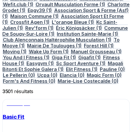
Wefit.club
(1)
Orvault Musculation Forme
(1)
Charlotte
Grodet
(1)
Epgv39
(1)
Association Sport & Forme (Asf)
(1)
Maison Commune
(1)
Association Sport Et Forme
(1)
Crossfit Agen
(1)
L'orange Bleue
(1)
Kc Saint-
Julien
(1)
Rev'form
(1)
Éric Königsäcker
(1)
Commune
De Sougy-Sur-Loire
(1)
Institution Sainte-Marie
(1)
Club Alençonnais Haltérophilie Musculation
(1)
To
Moove
(1)
Mairie De Toulouges
(1)
Forest Hill
(1)
Moving
(1)
Wake Up Form
(1)
Manuel Grousseau
(1)
You And I Fitness
(1)
Giga Fit
(1)
Gigafit
(1)
Fitness
House
(1)
Easygym
(1)
Sc Sport Aventure
(1)
Magali
Bitonti Et Sophie Galera
(1)
Elit Fitness
(1)
Pauline
(0)
Le Pellerin
(0)
Ucpa
(0)
Elancia
(0)
Magic Form
(0)
Form's And Fitness
(0)
Marie-Lise Costecalde
(0)
3501
résultats
Salle de sport
Basic Fit