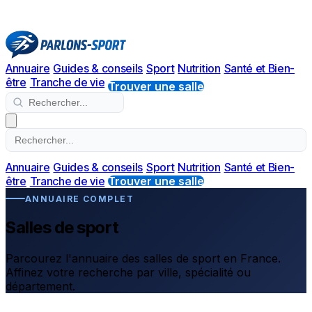
Annuaire
Guides & conseils
Sport
Nutrition
Santé et Bien-
être
Tranche de vie
Trouver une salle
Annuaire
Guides & conseils
Sport
Nutrition
Santé et Bien-
être
Tranche de vie
Trouver une salle
ANNUAIRE COMPLET
Salles de sport
Parcourez l'annuaire des salles de sport en France.
Affinez votre recherche par ville, spécialité ou
département.