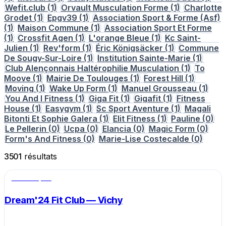
Wefit.club
(1)
Orvault Musculation Forme
(1)
Charlotte
Grodet
(1)
Epgv39
(1)
Association Sport & Forme (Asf)
(1)
Maison Commune
(1)
Association Sport Et Forme
(1)
Crossfit Agen
(1)
L'orange Bleue
(1)
Kc Saint-
Julien
(1)
Rev'form
(1)
Éric Königsäcker
(1)
Commune
De Sougy-Sur-Loire
(1)
Institution Sainte-Marie
(1)
Club Alençonnais Haltérophilie Musculation
(1)
To
Moove
(1)
Mairie De Toulouges
(1)
Forest Hill
(1)
Moving
(1)
Wake Up Form
(1)
Manuel Grousseau
(1)
You And I Fitness
(1)
Giga Fit
(1)
Gigafit
(1)
Fitness
House
(1)
Easygym
(1)
Sc Sport Aventure
(1)
Magali
Bitonti Et Sophie Galera
(1)
Elit Fitness
(1)
Pauline
(0)
Le Pellerin
(0)
Ucpa
(0)
Elancia
(0)
Magic Form
(0)
Form's And Fitness
(0)
Marie-Lise Costecalde
(0)
3501
résultats
Salle de sport
Dream'24 Fit Club — Vichy