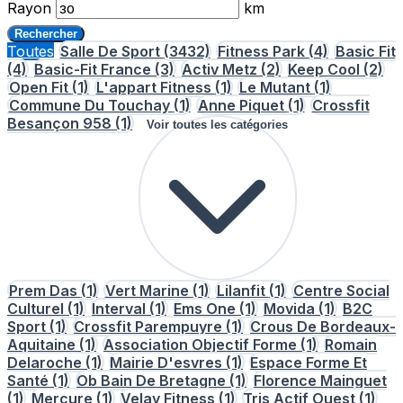
Rayon
km
Rechercher
Toutes
Salle De Sport
(3432)
Fitness Park
(4)
Basic Fit
(4)
Basic-Fit France
(3)
Activ Metz
(2)
Keep Cool
(2)
Open Fit
(1)
L'appart Fitness
(1)
Le Mutant
(1)
Commune Du Touchay
(1)
Anne Piquet
(1)
Crossfit
Besançon 958
(1)
Voir toutes les catégories
Prem Das
(1)
Vert Marine
(1)
Lilanfit
(1)
Centre Social
Culturel
(1)
Interval
(1)
Ems One
(1)
Movida
(1)
B2C
Sport
(1)
Crossfit Parempuyre
(1)
Crous De Bordeaux-
Aquitaine
(1)
Association Objectif Forme
(1)
Romain
Delaroche
(1)
Mairie D'esvres
(1)
Espace Forme Et
Santé
(1)
Ob Bain De Bretagne
(1)
Florence Mainguet
(1)
Mercure
(1)
Velay Fitness
(1)
Tris Actif Ouest
(1)