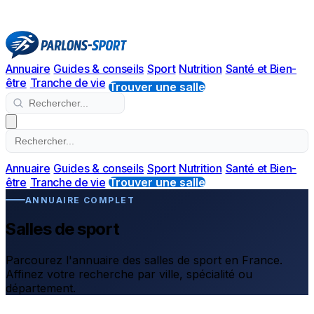
Annuaire
Guides & conseils
Sport
Nutrition
Santé et Bien-
être
Tranche de vie
Trouver une salle
Annuaire
Guides & conseils
Sport
Nutrition
Santé et Bien-
être
Tranche de vie
Trouver une salle
ANNUAIRE COMPLET
Salles de sport
Parcourez l'annuaire des salles de sport en France.
Affinez votre recherche par ville, spécialité ou
département.